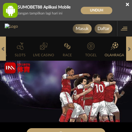
×
SUMOBET88 Aplikasi Mobile
UNDUH
Jangan tampilkan lagi hari ini
Masuk
Daftar
MES
SLOTS
LIVE CASINO
RACE
TOGEL
OLAHRAGA
CR