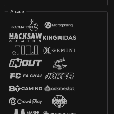
Arcade