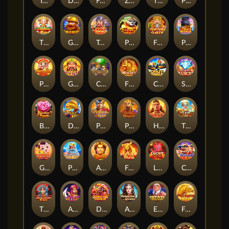
Taichi Lion Dance
Dragon Treasure
Fever 777
Zorro
Three Kings
Pharaoh Treasures
Tianhou Mazu
Gold Rush
Toy Soldiers
Panda Warrior
Fortune Gate
Pirate Attack
Prosperity 168
Great Wealth
Caribbean Treasure
Flame Wolves
Crazy Penguin
Super Diamond
Blossom of Fortune
Dragon Gate
Power Of Thor
Persian Empire
Heracles
The King Of Olympus
Grande Fortune
Poseidon
Apollo
Fortune Bull
Lucky Little Devil
Crazy Thieves
The Unsurpassed Grace
Aladdin
Dancing Dragon
Amazon Queen
Estate Rich Man
Fortune Koi