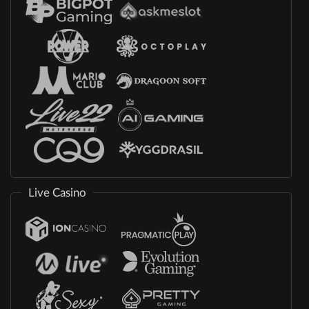
Live Casino