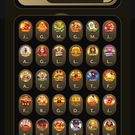
Jalapeno
Golden Maitreya Buddha
MahJong Gold 2
Golden Fuwa
Mahjong Infinity
Jalapeno 2
Arctic King
Golden Wuzetian
Lucky Wheel
Legend of Aztec
Cleopatra
Lucky Wheel Deluxe
Almighty Zeus
Frenzyshot
Emperor Auspicious
Taichi Fortuna
The LIttle Witch
Fortune Cat
Fafafa
Royale Expedition
God Of Fortune
Dragon Tiles
Taichi Boy
Jalapeno Burst