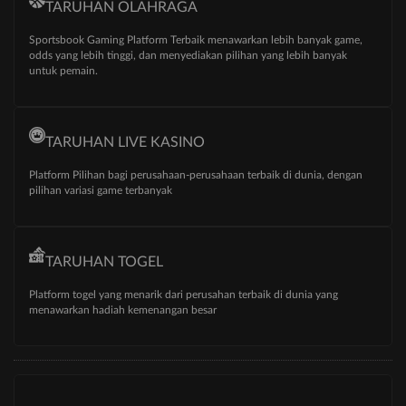
TARUHAN OLAHRAGA
Sportsbook Gaming Platform Terbaik menawarkan lebih banyak game,
odds yang lebih tinggi, dan menyediakan pilihan yang lebih banyak
untuk pemain.
TARUHAN LIVE KASINO
Platform Pilihan bagi perusahaan-perusahaan terbaik di dunia, dengan
pilihan variasi game terbanyak
TARUHAN TOGEL
Platform togel yang menarik dari perusahan terbaik di dunia yang
menawarkan hadiah kemenangan besar