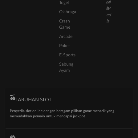
Togel
Olahraga
Crash
Game
Arcade
Poker
E-Sports
Sabung
Ayam
TARUHAN SLOT
Penyedia slot online dengan beragam pilihan game menarik yang
memudahkan pemain untuk mencapai jackpot