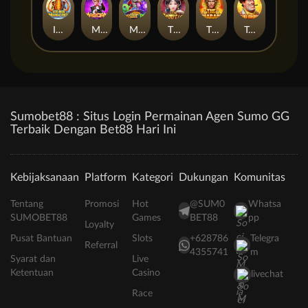
Ice Age Mammoths
Magician
Monster Pop
The Beauties
The Pharaoh
Train Robber
Sumobet88 : Situs Login Permainan Agen Sumo GG
Terbaik Dengan Bet88 Hari Ini
Kebijaksanaan
Platform
Kategori
Dukungan
Komunitas
Tentang
Promosi
Hot
@SUM0
Whatsa
SUMOBET88
Games
BET88
pp
Loyalty
Pusat Bantuan
Slots
+628786
Telegra
Referral
4355741
m
Syarat dan
Live
Ketentuan
Casino
livechat
Race