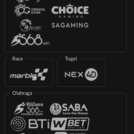
Race
Togel
Olahraga