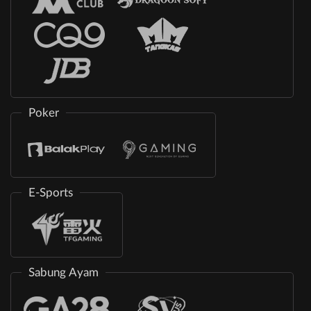
Poker
E-Sports
Sabung Ayam