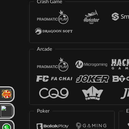
Crash Game
Arcade
Poker
E