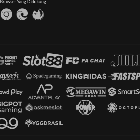
Browser Yang Didukung