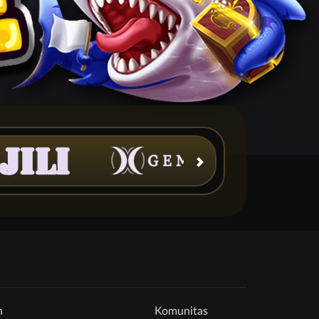
n
Komunitas