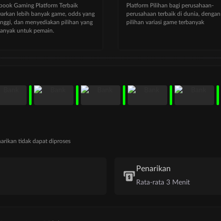
book Gaming Platform Terbaik
Platform Pilihan bagi perusahaan-
rkan lebih banyak game, odds yang
perusahaan terbaik di dunia, dengan
tinggi, dan menyediakan pilihan yang
pilihan variasi game terbanyak
banyak untuk pemain.
arikan tidak dapat diproses
Penarikan
Rata-rata 3 Menit