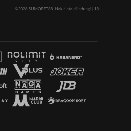
©2026 SUMOBET88. Hak cipta dilindungi | 18+