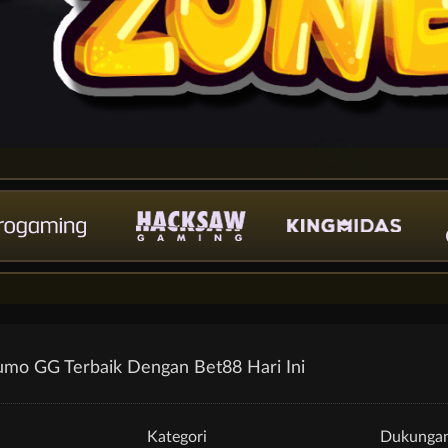
umo GG Terbaik Dengan Bet88 Hari Ini
Kategori
Dukunga