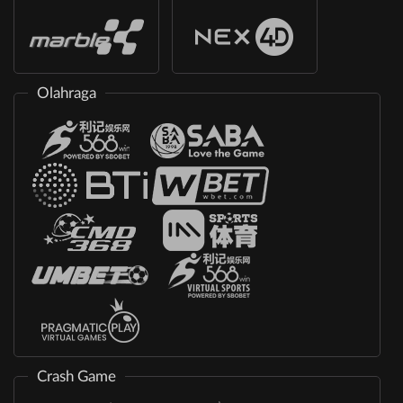
Olahraga
Crash Game