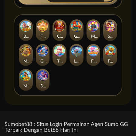
BAO CHUAN FISHING
FA CHAI DOZER
CIRCUS DOZER
Gods Fortune Fishing
MINES
SUPER COLOR GAME
MONEY TREE DOZER
Go Go Rise
TOWER
LIGHTNING BOMB
FIERCE FISHING
FA CHAI FISHING
MONKEY KING FISHING
STAR HUNTER
Sumobet88 : Situs Login Permainan Agen Sumo GG
Terbaik Dengan Bet88 Hari Ini