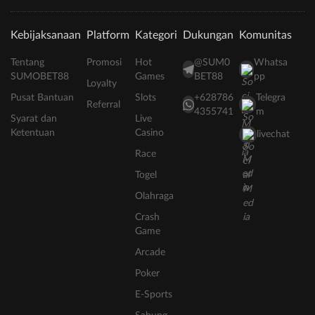
Kebijaksanaan
Platform
Kategori
Dukungan
Komunitas
Tentang
Promosi
Hot
@SUM0
Whatsa
SUMOBET88
Games
BET88
pp
Loyalty
Pusat Bantuan
Slots
+628786
Telegra
Referral
4355741
m
Syarat dan
Live
Ketentuan
Casino
livechat
Race
Togel
Olahraga
Crash
Game
Arcade
Poker
E-Sports