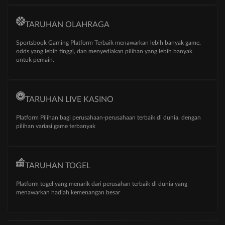
TARUHAN OLAHRAGA
Sportsbook Gaming Platform Terbaik menawarkan lebih banyak game,
odds yang lebih tinggi, dan menyediakan pilihan yang lebih banyak
untuk pemain.
TARUHAN LIVE KASINO
Platform Pilihan bagi perusahaan-perusahaan terbaik di dunia, dengan
pilihan variasi game terbanyak
TARUHAN TOGEL
Platform togel yang menarik dari perusahan terbaik di dunia yang
menawarkan hadiah kemenangan besar