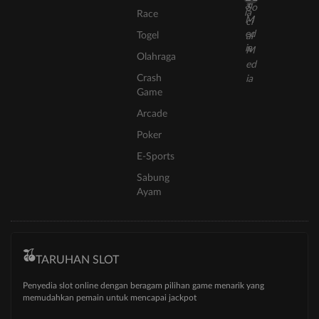
Race
Togel
Olahraga
Crash
Game
Arcade
Poker
E-Sports
Sabung
Ayam
TARUHAN SLOT
Penyedia slot online dengan beragam pilihan game menarik yang
memudahkan pemain untuk mencapai jackpot