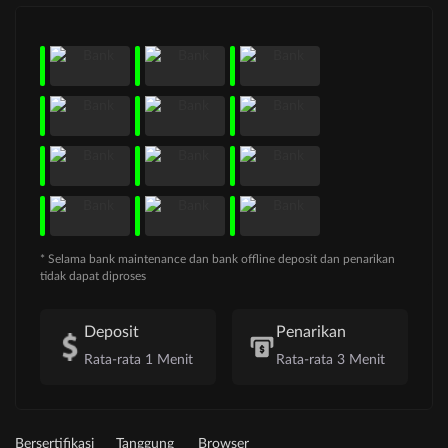
* Selama bank maintenance dan bank offline deposit dan penarikan
tidak dapat diproses
Deposit
Penarikan
Rata-rata 1 Menit
Rata-rata 3 Menit
Bersertifikasi
Tanggung
Browser