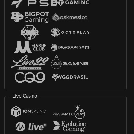
Live Casino