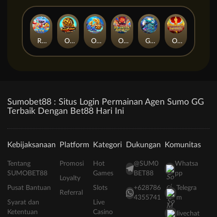
RED PACKET FISHING
OCEAN KING 2
OCEAN PROJECT
OCEAN KING 3
GALAXY WAR
OCEAN KING 4
Sumobet88 : Situs Login Permainan Agen Sumo GG
Terbaik Dengan Bet88 Hari Ini
Kebijaksanaan
Platform
Kategori
Dukungan
Komunitas
Tentang
Promosi
Hot
@SUM0
Whatsa
SUMOBET88
Games
BET88
pp
Loyalty
Pusat Bantuan
Slots
+628786
Telegra
Referral
4355741
m
Syarat dan
Live
Ketentuan
Casino
livechat