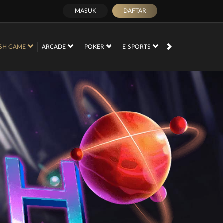
MASUK
DAFTAR
SH GAME
ARCADE
POKER
E-SPORTS
SABUNG AYAM