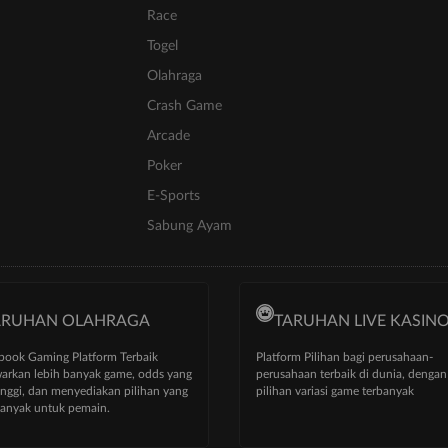
Race
Togel
Olahraga
Crash Game
Arcade
Poker
E-Sports
Sabung Ayam
ARUHAN OLAHRAGA
TARUHAN LIVE KASIN
book Gaming Platform Terbaik
Platform Pilihan bagi perusahaan-
rkan lebih banyak game, odds yang
perusahaan terbaik di dunia, dengan
tinggi, dan menyediakan pilihan yang
pilihan variasi game terbanyak
banyak untuk pemain.