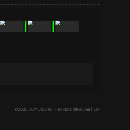
©2026 SUMOBET88. Hak cipta dilindungi | 18+