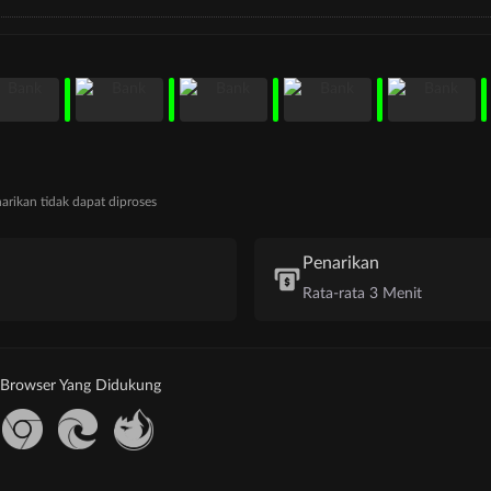
arikan tidak dapat diproses
Penarikan
Rata-rata 3 Menit
Browser Yang Didukung