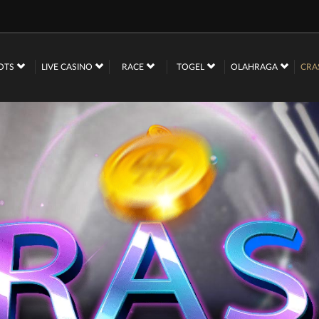
OTS
LIVE CASINO
RACE
TOGEL
OLAHRAGA
CRA