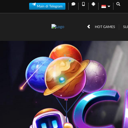
Main di Telegram
HOT GAMES
SL