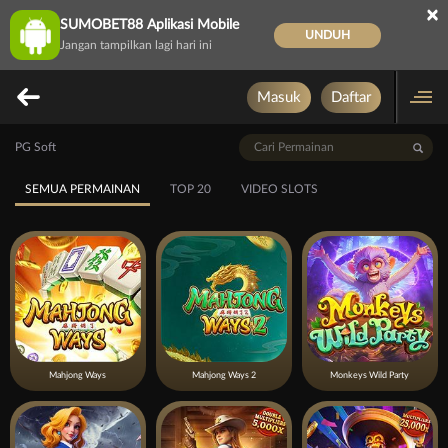
×
SUMOBET88 Aplikasi Mobile
UNDUH
Jangan tampilkan lagi hari ini
Masuk
Daftar
PG Soft
SEMUA PERMAINAN
TOP 20
VIDEO SLOTS
Mahjong Ways
Mahjong Ways 2
Monkeys Wild Party