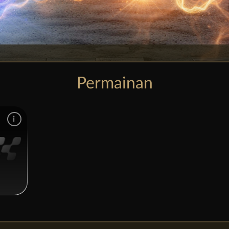
Permainan
i