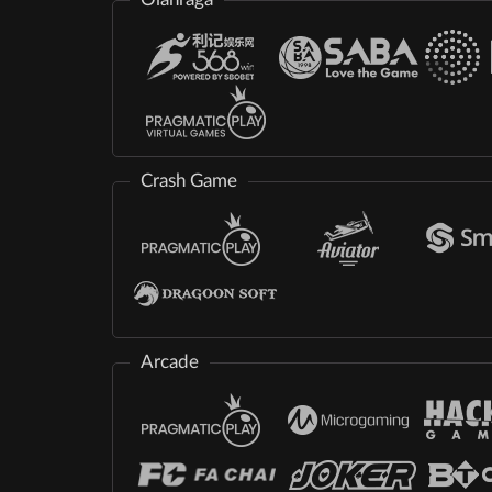
Crash Game
Arcade