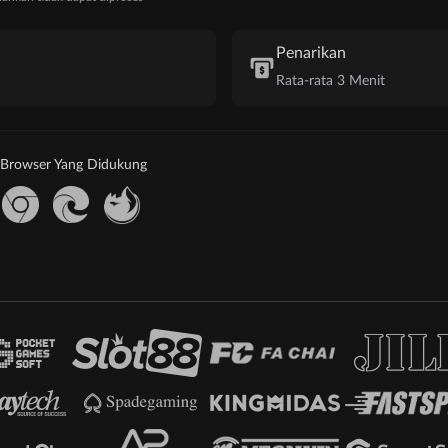
Penarikan
Rata-rata 3 Menit
Browser Yang Didukung