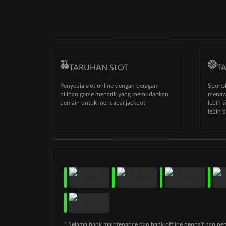
TARUHAN SLOT
T
Penyedia slot online dengan beragam
Sports
pilihan game menarik yang memudahkan
menawa
pemain untuk mencapai jackpot
lebih 
lebih 
* Selama bank maintenance dan bank offline deposit dan pen