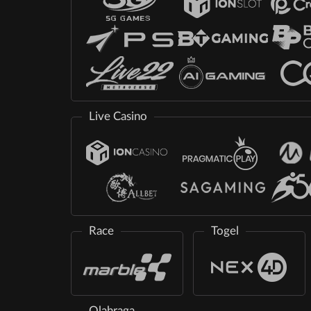
Live Casino
Race
Togel
Olahraga