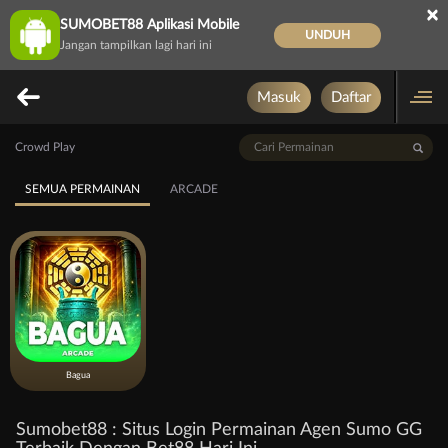
×
SUMOBET88 Aplikasi Mobile
UNDUH
Jangan tampilkan lagi hari ini
Masuk
Daftar
Crowd Play
SEMUA PERMAINAN
ARCADE
Bagua
Sumobet88 : Situs Login Permainan Agen Sumo GG