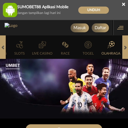
×
SUMOBET88 Aplikasi Mobile
UNDUH
Jangan tampilkan lagi hari ini
Masuk
Daftar
MES
SLOTS
LIVE CASINO
RACE
TOGEL
OLAHRAGA
CR