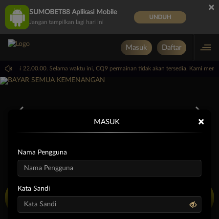
×
SUMOBET88 Aplikasi Mobile
UNDUH
Jangan tampilkan lagi hari ini
Masuk
Daftar
8 sampai 22.00.00. Selama waktu ini, CQ9 permainan tidak akan tersedia. Kami mem
×
MASUK
Nama Pengguna
JACKPOT
PLAY
Kata Sandi
IDR
12,737,224,699