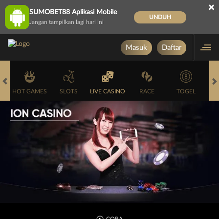
×
SUMOBET88 Aplikasi Mobile
UNDUH
Jangan tampilkan lagi hari ini
Masuk
Daftar
HOT GAMES
SLOTS
LIVE CASINO
RACE
TOGEL
OL