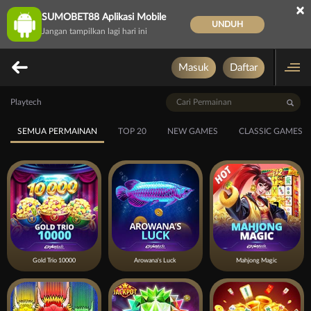
×
SUMOBET88 Aplikasi Mobile
UNDUH
Jangan tampilkan lagi hari ini
Masuk
Daftar
Playtech
SEMUA PERMAINAN
TOP 20
NEW GAMES
CLASSIC GAMES
Gold Trio 10000
Arowana's Luck
Mahjong Magic