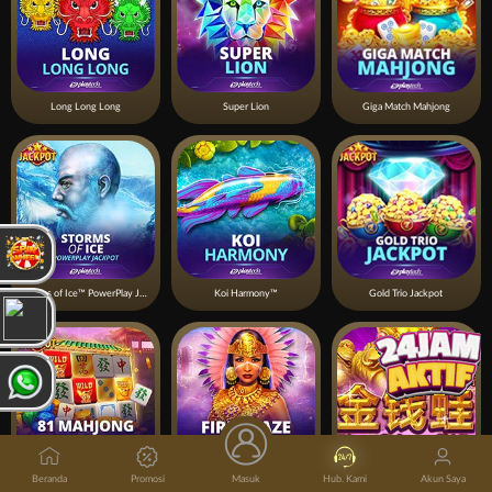
Long Long Long
Super Lion
Giga Match Mahjong
Storms of Ice™ PowerPlay Jackpot
Koi Harmony™
Gold Trio Jackpot
Beranda
Promosi
Masuk
Hub. Kami
Akun Saya
81 Mahjong Cascade™
Sky Queen
Jin Qian Wa