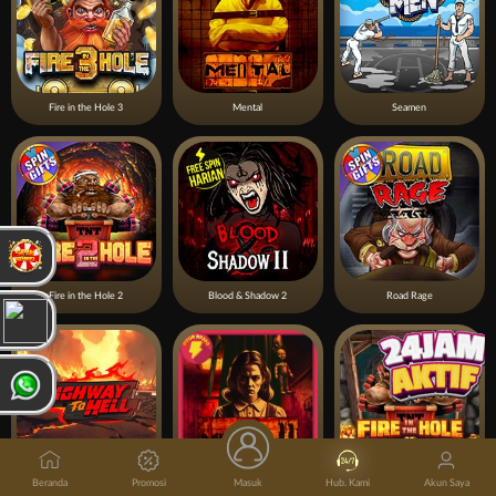
Fire in the Hole 3
Mental
Seamen
Fire in the Hole 2
Blood & Shadow 2
Road Rage
Beranda
Promosi
Masuk
Hub. Kami
Akun Saya
Highway to Hell
Mental 2
Fire In The Hole xBomb