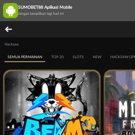
SUMOBET88 Aplikasi Mobile
Jangan tampilkan lagi hari ini
Hacksaw
SEMUA PERMAINAN
TOP 20
SLOTS
NEW
HACKSAW OP