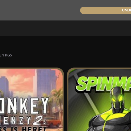
UND
EN RGS