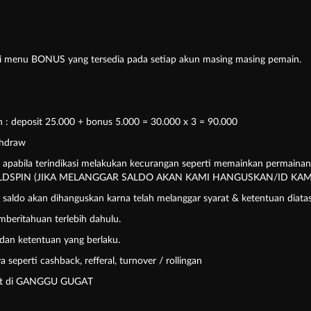
alui menu BONUS yang tersedia pada setiap akun masing masing pemain.
h : deposit 25.000 + bonus 5.000 = 30.000 x 3 = 90.000
thdraw
abila terindikasi melakukan kecurangan seperti memainkan permainan l
, HOLDSPIN (JIKA MELANGGAR SALDO AKAN KAMI HANGUSKAN/ID KAM
a saldo akan dihanguskan karna telah melanggar syarat & ketentuan diatas
beritahuan terlebih dahulu.
dan ketentuan yang berlaku.
eperti cashback, refferal, turnover / rollingan
pat di GANGGU GUGAT