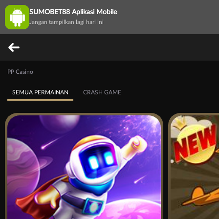
SUMOBET88 Aplikasi Mobile
Jangan tampilkan lagi hari ini
PP Casino
SEMUA PERMAINAN
CRASH GAME