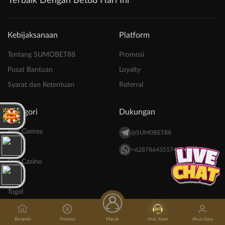
Terbaik Dengan Bet88 Hari Ini
Kebijaksanaan
Platform
Tentang SUMOBET88
Promosi
Pusat Bantuan
Loyalty
Syarat dan Ketentuan
Referral
Kategori
Dukungan
Hot Games
@SUM0BET88
Slots
+6287864355741
Live Casino
Race
Togel
Olahraga
Beranda
Promosi
Masuk
Hub. Kami
Akun Saya
Crash Game